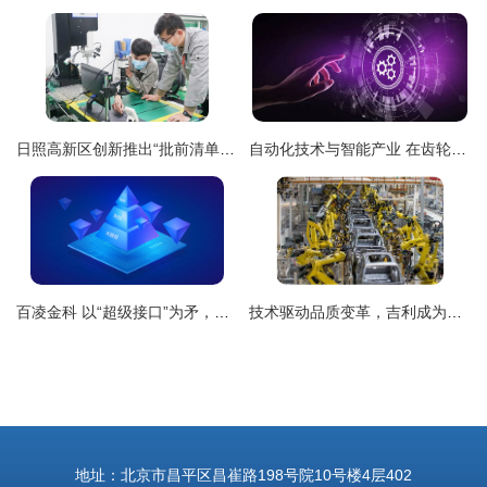
日照高新区创新推出“批前清单”服务，精准破解企业技术咨询与审批难题
自动化技术与智能产业 在齿轮与图标间的抽象交融
百凌金科 以“超级接口”为矛，打造To B场景标准化解决方案排头兵
技术驱动品质变革，吉利成为供给侧改革鲜活样本
地址：北京市昌平区昌崔路198号院10号楼4层402